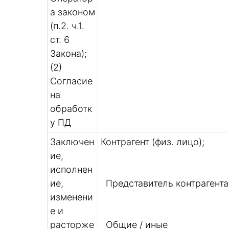
а законом
(п.2. ч.1.
ст. 6
Закона);
(2)
Согласие
на
обработк
у ПД
Заключен
Контрагент (физ. лицо);
ие,
исполнен
ие,
Представитель контрагента
изменени
е и
расторже
Общие / иные