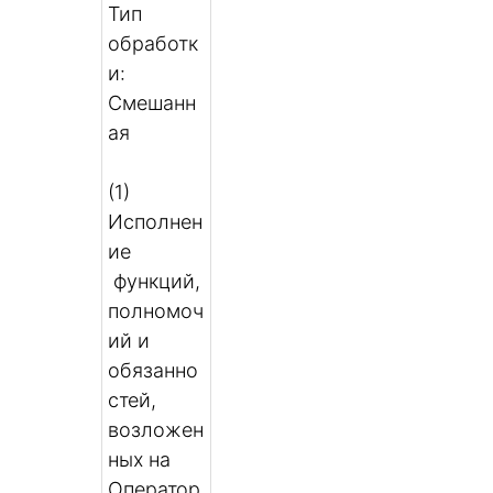
Тип
обработк
и:
Смешанн
ая
(1)
Исполнен
ие
функций,
полномоч
ий и
обязанно
стей,
возложен
ных на
Оператор